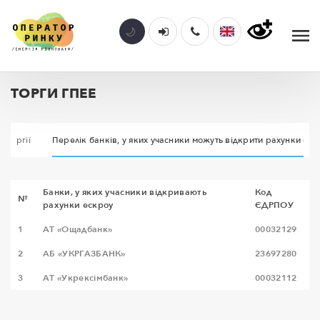
ТОРГИ ГПЕЕ
енергії
Перелік банків, у яких учасники можуть відкрити рахунки еск
Банки, у яких учасники відкривають
Код
№
рахунки ескроу
ЄДРПОУ
1
АТ «Ощадбанк»
00032129
2
АБ «УКРГАЗБАНК»
23697280
3
АТ «Укрексімбанк»
00032112