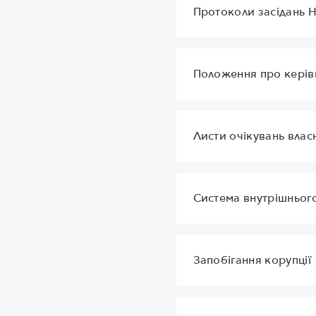
Протоколи засідань Н
Положення про керівн
Листи очікувань власн
Система внутрішньог
Запобігання корупції