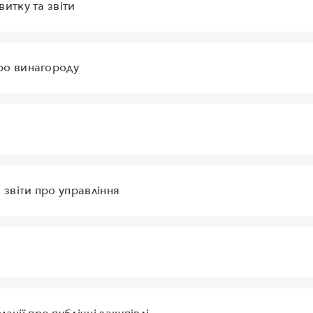
витку та звіти
ро винагороду
и
а звіти про управління