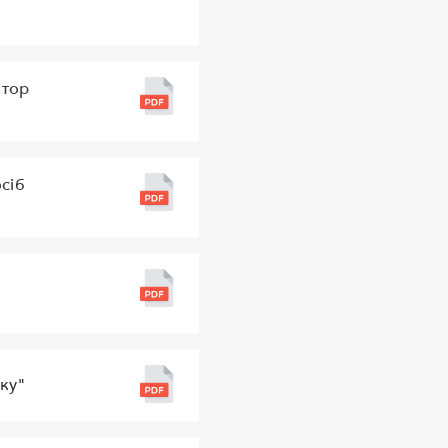
атор
сіб
ку"