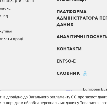
 стандарти якості
лаєнс
ПЛАТФОРМА
pling
АДМІНІСТРАТОРА ПЕ
ДАНИХ
купівлі
АНАЛІТИЧНІ ПОСЛУГ
плати праці
КОНТАКТИ
ENTSO-E
СЛОВНИК
European Bus
НКРЕКП
Association
і відповідно до Загального регламенту ЄС про захист дани
я з порядком обробки персональних даних у Товаристві, ро