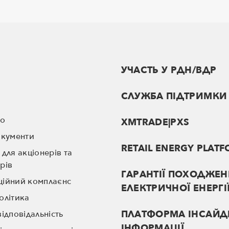
УЧАСТЬ У РДН/ВДР
СЛУЖБА ПІДТРИМКИ
во
XMTRADE|PXS
окументи
RETAIL ENERGY PLAT
 для акціонерів та
рів
ГАРАНТІЇ ПОХОДЖЕН
ційний комплаєнс
ЕЛЕКТРИЧНОЇ ЕНЕРГІ
олітика
ПЛАТФОРМА ІНСАЙД
відповідальність
ІНФОРМАЦІЇ