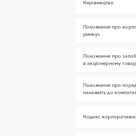
Керівництво
Положення про корпо
ринку»
Положення про запобі
в акціонерному това
Положення про порядо
належить до компетен
Кодекс корпоративно