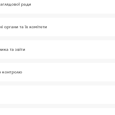
аглядової ради
і органи та їх комітети
ика та звіти
о контролю