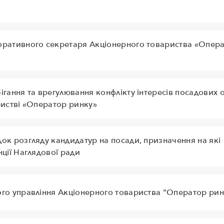
ративного секретаря Акціонерного товариства «Опер
гання та врегулювання конфлікту інтересів посадових о
ристві «Оператор ринку»
к розгляду кандидатур на посади, призначення на які
ції Наглядової ради
го управління Акціонерного товариства "Оператор рин