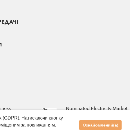
РЕДАЧІ
И
iness
Nominated Electricity Market
Operators
х (GDPR). Натискаючи кнопку
зміщеним за покликанням.
Ознайомлений(а)