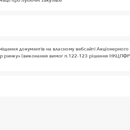
ції про публічні закупівлі
іщення документів на власному вебсайті Акціонерного
р ринку» (виконання вимог п.122-123 рішення НКЦПФ