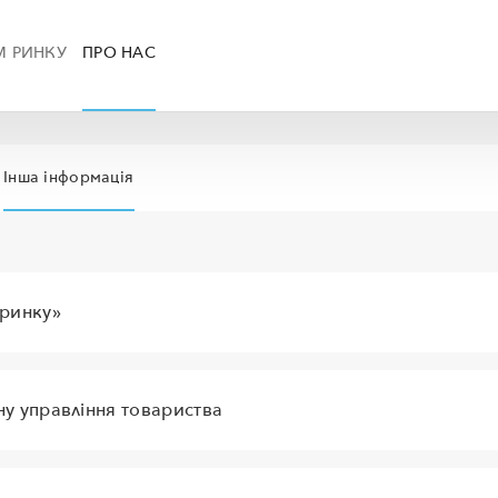
М РИНКУ
ПРО НАС
Інша інформація
 ринку»
у управління товариства