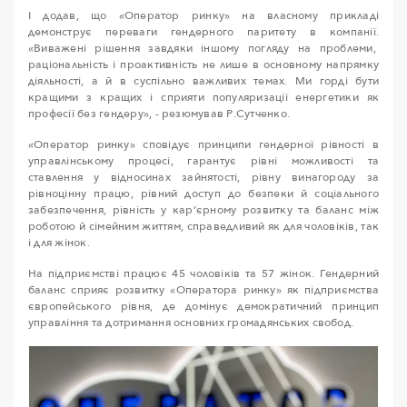
І додав, що «Оператор ринку» на власному прикладі
демонструє переваги гендерного паритету в компанії.
«Виважені рішення завдяки іншому погляду на проблеми,
раціональність і проактивність не лише в основному напрямку
діяльності, а й в суспільно важливих темах. Ми горді бути
кращими з кращих і сприяти популяризації енергетики як
професії без гендеру», - резюмував Р.Сутченко.
«Оператор ринку» сповідує принципи гендерної рівності в
управлінському процесі, гарантує рівні можливості та
ставлення у відносинах зайнятості, рівну винагороду за
рівноцінну працю, рівний доступ до безпеки й соціального
забезпечення, рівність у кар’єрному розвитку та баланс між
роботою й сімейним життям, справедливий як для чоловіків, так
і для жінок.
На підприємстві працює 45 чоловіків та 57 жінок. Гендерний
баланс сприяє розвитку «Оператора ринку» як підприємства
європейського рівня, де домінує демократичний принцип
управління та дотримання основних громадянських свобод.