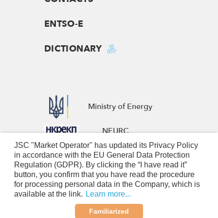
ENTSO-E
DICTIONARY
Ministry of Energy
NEURC
JSC "Market Operator" has updated its Privacy Policy
European Business Association
in accordance with the EU General Data Protection
Regulation (GDPR). By clicking the “I have read it”
Nominated Electricity Market
button, you confirm that you have read the procedure
for processing personal data in the Company, which is
Operators
available at the link.
Learn more...
© 2026 JSC «Market operator». All rights reserved
Familiarized