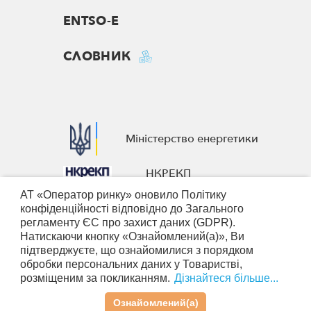
ENTSO-E
СЛОВНИК
Міністерство енергетики
НКРЕКП
АТ «Оператор ринку» оновило Політику
European Business Association
конфіденційності відповідно до Загального
регламенту ЄС про захист даних (GDPR).
Nominated Electricity Market
Натискаючи кнопку «Ознайомлений(а)», Ви
Operators
підтверджуєте, що ознайомилися з порядком
обробки персональних даних у Товаристві,
розміщеним за покликанням.
Дізнайтеся більше...
© 2026 АТ «Оператор ринку». Усі права захищені
Політика конфіденційності
Політика використання файлів
Ознайомлений(а)