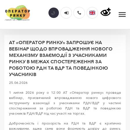
АТ «ОПЕРАТОР РИНКУ» ЗАПРОШУЄ НА
ВЕБІНАР ЩОДО ВПРОВАДЖЕННЯ НОВОГО
МЕХАНІЗМУ ВЗАЄМОДІЇ З УЧАСНИКАМИ
РИНКУ В МЕЖАХ СПОСТЕРЕЖЕННЯ ЗА
РОБОТОЮ РДН ТА ВДР ТА ПОВЕДІНКОЮ
УЧАСНИКІВ
25.06.2026
1 липня 2026 року о 12:00 АТ «Оператор ринку» проведе
вебінар, присвячений впровадженню нового цифрового
інструменту взаємодії з учасниками РДН/ВДР у частині
спостереження за роботою РДН та ВДР та поведінкою
учасників РДН/ВДР під час участі на торгах.
Доброчесність і прозорість на РДН та ВДР є критично
важливими, адже саме вони формують довіру до ринку,