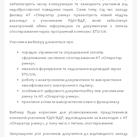
забезпечують чесну конкуренцію та захищають учасників від
недобросовісної поведінки інших. Саме тому, під час заходу
фахівці АТ «Оператор ринку» презентують новий модуль
взаємодії з учасниками РДН/ВДР, який забезпечує
електронний обмін інформацією та документами з питань
спостереження через програмний комплекс ETS/UA.
Учасники вебінару дізнаються про:
порядок отримання та опрацювання запитів,
сформованих системою спостереження АТ «Оператор
ринку»;
механізм формування та надсилання відповідей через
ETS/UA;
роботу з електронними документами та використання
кваліфікованого електронного підпису;
особливості цифрового документообігу між учасниками
ринку та АТ «Оператор ринку»;
практичні аспекти використання нового функціоналу.
Вебінар буде корисним для уповноважених представників
компаній-учасників РДН/ВДР, відповідальних за взаємодію з АТ
«Оператор ринку», у тому числі з питань спостереження.
Запрошуємо усіх учасників долучитися до відповідного заходу