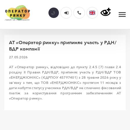
АТ «Оператор ринку» припиняє участь у РДН/
ВДР компанії
27.05.2026
АТ «Оператор ринку», відповідно до пункту 2.4.5 (7) глави 2.4
розділу II Правил РДН/ВДР, припиняє участь у РДН/ВДР ТОВ
«ЕНЕРДЖІОНІКС» (ЄДРПОУ 45797401) з 28 травня 2026 року у
зв’язку з тим, що ТОВ «ЕНЕРДЖІОНІКС» протягом 11 місяців з
дати набуття статусу учасника РДН/ВДР не сплачено фіксований
платіж за користування програмним забезпеченням АТ
«Оператор ринку».