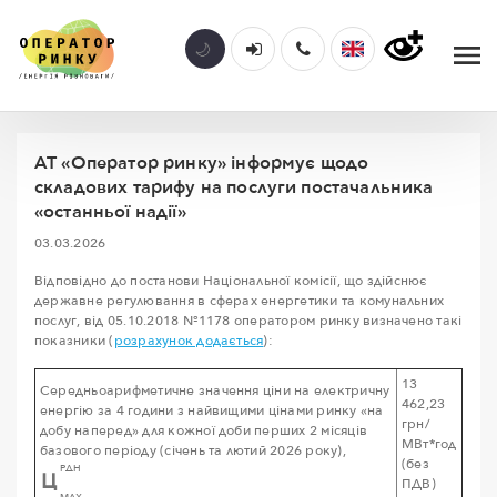
АТ «Оператор ринку» інформує щодо
складових тарифу на послуги постачальника
«останньої надії»
03.03.2026
Відповідно до постанови Національної комісії, що здійснює
державне регулювання в сферах енергетики та комунальних
послуг, від 05.10.2018 №1178 оператором ринку визначено такі
показники (
розрахунок додається
):
13
Середньоарифметичне значення ціни на електричну
462,23
енергію за 4 години з найвищими цінами ринку «на
грн/
добу наперед» для кожної доби перших 2 місяців
МВт*год
базового періоду (січень та лютий 2026 року),
(без
РДН
Ц
ПДВ)