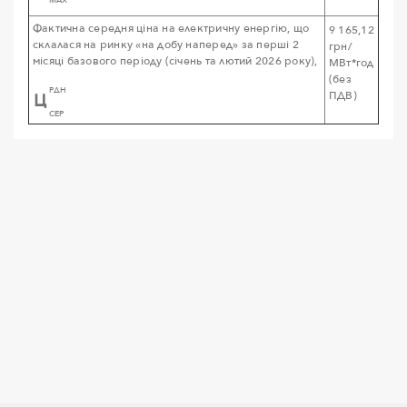
MAX
Фактична середня ціна на електричну енергію, що
9 165,12
склалася на ринку «на добу наперед» за перші 2
грн/
місяці базового періоду (січень та лютий 2026 року),
МВт*год
(без
РДН
ПДВ)
Ц
CEP